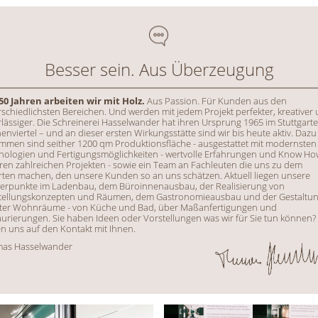
Besser sein. Aus Überzeugung
 50 Jahren arbeiten wir mit Holz.
Aus Passion. Für Kunden aus den
schiedlichsten Bereichen. Und werden mit jedem Projekt perfekter, kreativer
lässiger. Die Schreinerei Hasselwander hat ihren Ursprung 1965 im Stuttgarte
nviertel – und an dieser ersten Wirkungsstätte sind wir bis heute aktiv. Dazu
mmen sind seither 1200 qm Produktionsfläche - ausgestattet mit modernsten
nologien und Fertigungsmöglichkeiten - wertvolle Erfahrungen und Know Ho
ren zahlreichen Projekten - sowie ein Team an Fachleuten die uns zu dem
rten machen, den unsere Kunden so an uns schätzen. Aktuell liegen unsere
erpunkte im Ladenbau, dem Büroinnenausbau, der Realisierung von
tellungskonzepten und Räumen, dem Gastronomieausbau und der Gestaltu
ater Wohnräume - von Küche und Bad, über Maßanfertigungen und
urierungen. Sie haben Ideen oder Vorstellungen was wir für Sie tun können?
n uns auf den Kontakt mit Ihnen.
as Hasselwander