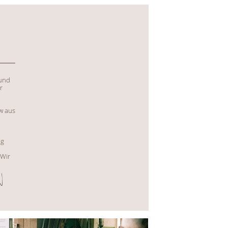
 und
r
w aus
ng
 Wir