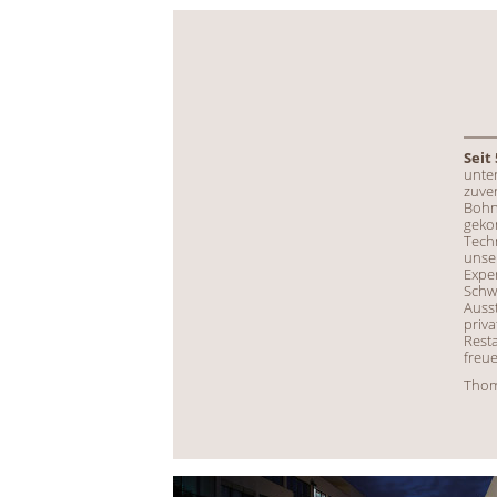
Seit
unter
zuver
Bohne
geko
Tech
unse
Expe
Schw
Auss
priv
Resta
freue
Thom